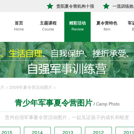
贵阳夏令营机构十强
一流训练效
首页
主题课程
精彩活动
夏令营特色
军
Home
Course
Review
Item
B
图片
>
2009年夏令营活动图片
>
青少年军事夏令营图片
/
Camp Photo
贵州自强军事夏令营活动图片，一起见证孩子的成长和蜕变
2015
2014
2013
2012
201