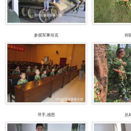
参观军事坦克
仰
寻手,感恩
丛