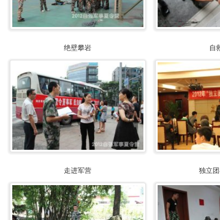
绝壁攀岩
自
走进军营
独立团