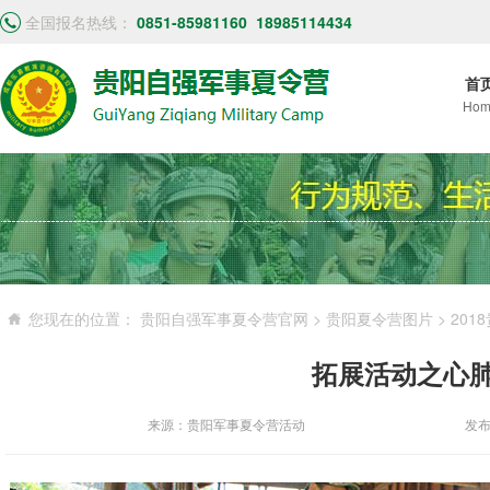
全国报名热线：
0851-85981160
18985114434
首
Hom
您现在的位置：
贵阳自强军事夏令营官网
>
贵阳夏令营图片
>
201
拓展活动之心
来源：贵阳军事夏令营活动
发布