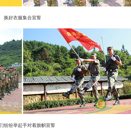
换好衣服集合宣誓
们纷纷举起手对着旗帜宣誓