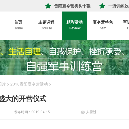
贵阳夏令营机构十强
一流训练效
首页
主题课程
精彩活动
夏令营特色
军
Home
Course
Review
Item
B
图片
>
2018贵阳夏令营活动
>
盛大的开营仪式
发布时间：2019-04-15
人看过