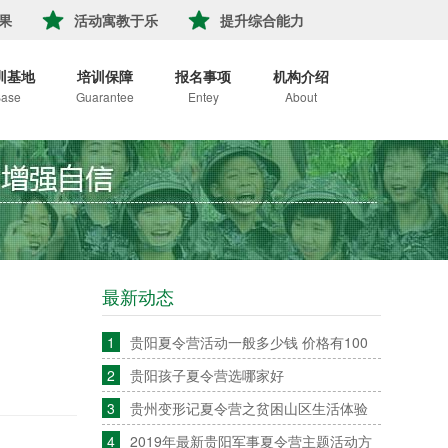
果
活动寓教于乐
提升综合能力
训基地
培训保障
报名事项
机构介绍
ase
Guarantee
Entey
About
最新动态
1
贵阳夏令营活动一般多少钱 价格有100
2
贵阳孩子夏令营选哪家好
3
贵州变形记夏令营之贫困山区生活体验
4
2019年最新贵阳军事夏令营主题活动方